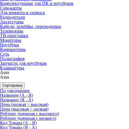
Комплектующие для ПК и ноутбуков
Сим-карты
Для ремонта и сервиса
Радиодетали
Аксессуары
Кабели, шлейфы, переходники
Телевизоры
ТВ-приставки
Мониторы
Ноутбуки
Компьютеры
Сеть
Полиграфия
Запчасти для ноутбуков
Клавиатуры
Asus
Asus
Сортировка
По умолчанию
Название (А - Я)
Название (Я - А)
Цена (низкая > высокая)
Цена (высокая > низкая)
Рейтинг (начиная с высокого)
Рейтинг (начиная с низкого)
Код Товара (А - Я)
Код Товара (Я - А)