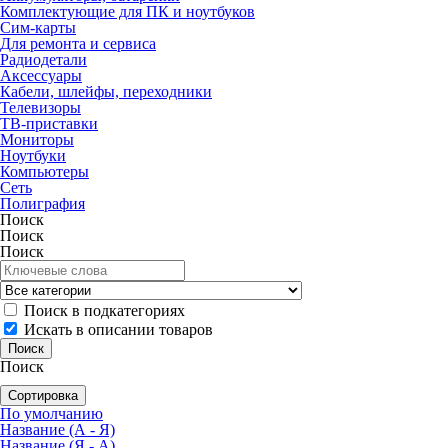
Комплектующие для ПК и ноутбуков
Сим-карты
Для ремонта и сервиса
Радиодетали
Аксессуары
Кабели, шлейфы, переходники
Телевизоры
ТВ-приставки
Мониторы
Ноутбуки
Компьютеры
Сеть
Полиграфия
Поиск
Поиск
Поиск
Поиск в подкатегориях
Искать в описании товаров
Поиск
Сортировка
По умолчанию
Название (А - Я)
Название (Я - А)