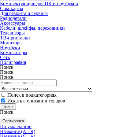
Комплектующие для ПК и ноутбуков
Сим-карты
Для ремонта и сервиса
Радиодетали
Аксессуары
Кабели, шлейфы, переходники
Телевизоры
ТВ-приставки
Мониторы
Ноутбуки
Компьютеры
Сеть
Полиграфия
Поиск
Поиск
Поиск
Поиск в подкатегориях
Искать в описании товаров
Поиск
Сортировка
По умолчанию
Название (А - Я)
Название (Я - А)