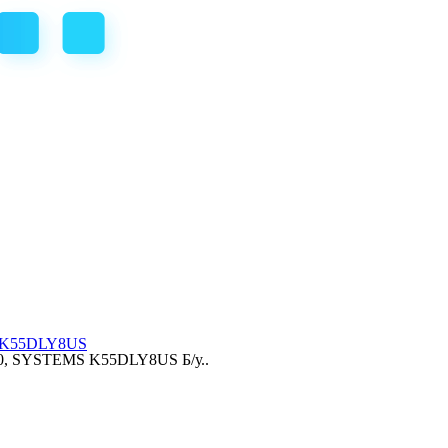
S K55DLY8US
40, SYSTEMS K55DLY8US Б/у..