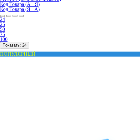
Код Товара (А - Я)
Код Товара (Я - А)
24
25
50
75
100
Показать:
24
ПОПУЛЯРНЫЙ