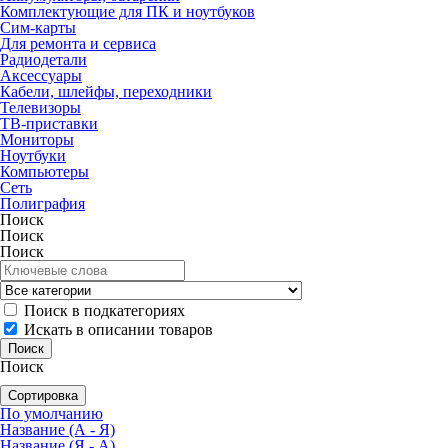
Комплектующие для ПК и ноутбуков
Сим-карты
Для ремонта и сервиса
Радиодетали
Аксессуары
Кабели, шлейфы, переходники
Телевизоры
ТВ-приставки
Мониторы
Ноутбуки
Компьютеры
Сеть
Полиграфия
Поиск
Поиск
Поиск
Поиск в подкатегориях
Искать в описании товаров
Поиск
Сортировка
По умолчанию
Название (А - Я)
Название (Я - А)