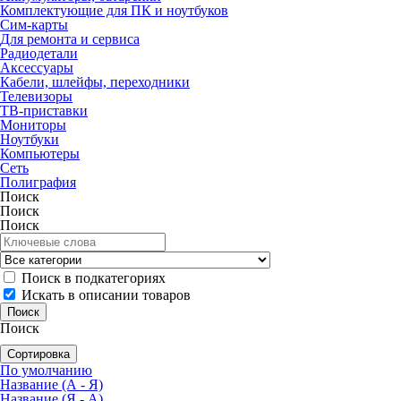
Комплектующие для ПК и ноутбуков
Сим-карты
Для ремонта и сервиса
Радиодетали
Аксессуары
Кабели, шлейфы, переходники
Телевизоры
ТВ-приставки
Мониторы
Ноутбуки
Компьютеры
Сеть
Полиграфия
Поиск
Поиск
Поиск
Поиск в подкатегориях
Искать в описании товаров
Поиск
Сортировка
По умолчанию
Название (А - Я)
Название (Я - А)