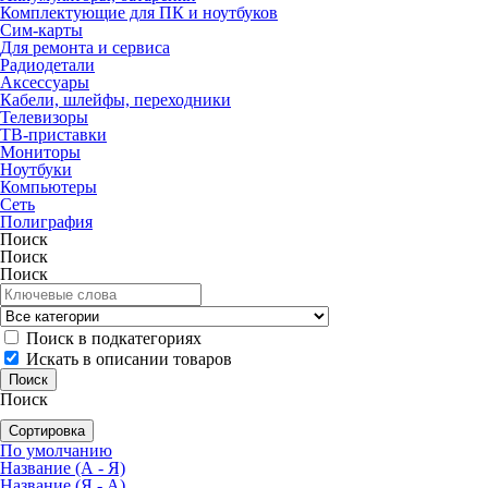
Комплектующие для ПК и ноутбуков
Сим-карты
Для ремонта и сервиса
Радиодетали
Аксессуары
Кабели, шлейфы, переходники
Телевизоры
ТВ-приставки
Мониторы
Ноутбуки
Компьютеры
Сеть
Полиграфия
Поиск
Поиск
Поиск
Поиск в подкатегориях
Искать в описании товаров
Поиск
Сортировка
По умолчанию
Название (А - Я)
Название (Я - А)