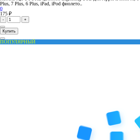
Plus, 7 Plus, 6 Plus, iPad, iPod фиолето..
0
175 ₽
-
+
Купить
ПОПУЛЯРНЫЙ