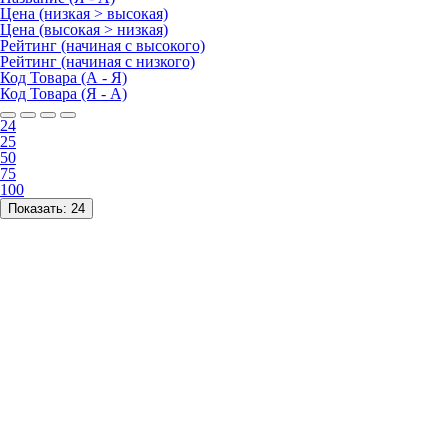
Цена (низкая > высокая)
Цена (высокая > низкая)
Рейтинг (начиная с высокого)
Рейтинг (начиная с низкого)
Код Товара (А - Я)
Код Товара (Я - А)
24
25
50
75
100
Показать:
24