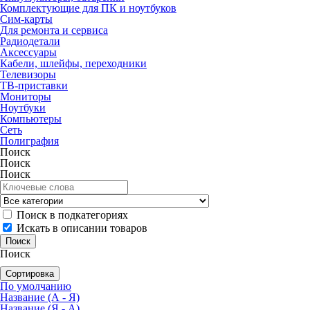
Комплектующие для ПК и ноутбуков
Сим-карты
Для ремонта и сервиса
Радиодетали
Аксессуары
Кабели, шлейфы, переходники
Телевизоры
ТВ-приставки
Мониторы
Ноутбуки
Компьютеры
Сеть
Полиграфия
Поиск
Поиск
Поиск
Поиск в подкатегориях
Искать в описании товаров
Поиск
Сортировка
По умолчанию
Название (А - Я)
Название (Я - А)