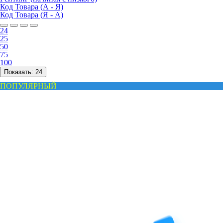
Код Товара (А - Я)
Код Товара (Я - А)
24
25
50
75
100
Показать:
24
ПОПУЛЯРНЫЙ