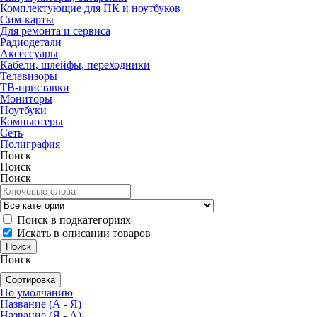
Комплектующие для ПК и ноутбуков
Сим-карты
Для ремонта и сервиса
Радиодетали
Аксессуары
Кабели, шлейфы, переходники
Телевизоры
ТВ-приставки
Мониторы
Ноутбуки
Компьютеры
Сеть
Полиграфия
Поиск
Поиск
Поиск
Поиск в подкатегориях
Искать в описании товаров
Поиск
Сортировка
По умолчанию
Название (А - Я)
Название (Я - А)