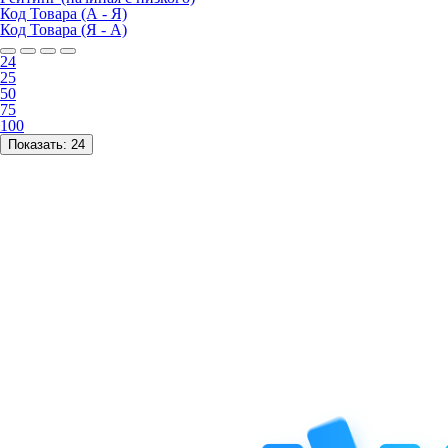
Код Товара (А - Я)
Код Товара (Я - А)
24
25
50
75
100
Показать:
24