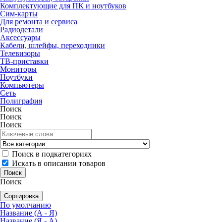
Комплектующие для ПК и ноутбуков
Сим-карты
Для ремонта и сервиса
Радиодетали
Аксессуары
Кабели, шлейфы, переходники
Телевизоры
ТВ-приставки
Мониторы
Ноутбуки
Компьютеры
Сеть
Полиграфия
Поиск
Поиск
Поиск
Поиск в подкатегориях
Искать в описании товаров
Поиск
Сортировка
По умолчанию
Название (А - Я)
Название (Я - А)