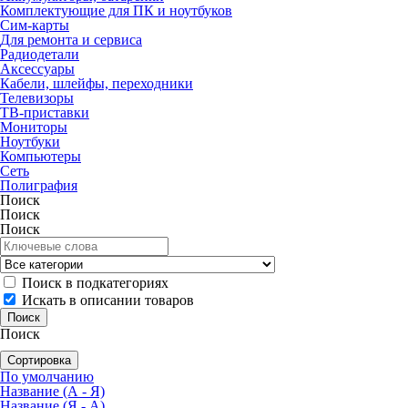
Комплектующие для ПК и ноутбуков
Сим-карты
Для ремонта и сервиса
Радиодетали
Аксессуары
Кабели, шлейфы, переходники
Телевизоры
ТВ-приставки
Мониторы
Ноутбуки
Компьютеры
Сеть
Полиграфия
Поиск
Поиск
Поиск
Поиск в подкатегориях
Искать в описании товаров
Поиск
Сортировка
По умолчанию
Название (А - Я)
Название (Я - А)