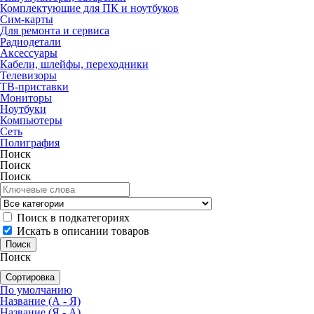
Комплектующие для ПК и ноутбуков
Сим-карты
Для ремонта и сервиса
Радиодетали
Аксессуары
Кабели, шлейфы, переходники
Телевизоры
ТВ-приставки
Мониторы
Ноутбуки
Компьютеры
Сеть
Полиграфия
Поиск
Поиск
Поиск
Поиск в подкатегориях
Искать в описании товаров
Поиск
Сортировка
По умолчанию
Название (А - Я)
Название (Я - А)