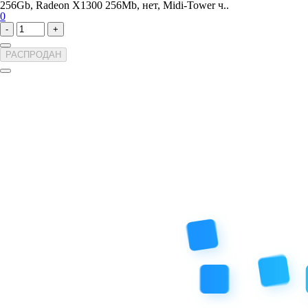
256Gb, Radeon X1300 256Mb, нет, Midi-Tower ч..
0
-
+
РАСПРОДАН