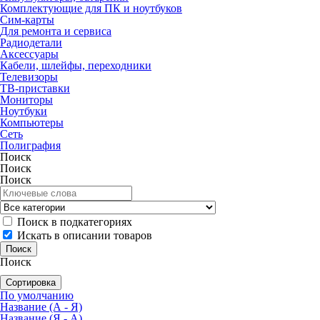
Комплектующие для ПК и ноутбуков
Сим-карты
Для ремонта и сервиса
Радиодетали
Аксессуары
Кабели, шлейфы, переходники
Телевизоры
ТВ-приставки
Мониторы
Ноутбуки
Компьютеры
Сеть
Полиграфия
Поиск
Поиск
Поиск
Поиск в подкатегориях
Искать в описании товаров
Поиск
Сортировка
По умолчанию
Название (А - Я)
Название (Я - А)