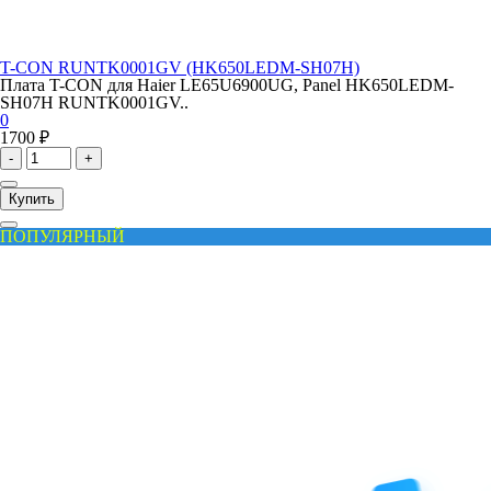
T-CON RUNTK0001GV (HK650LEDM-SH07H)
Плата T-CON для Haier LE65U6900UG, Panel HK650LEDM-
SH07H RUNTK0001GV..
0
1700 ₽
-
+
Купить
ПОПУЛЯРНЫЙ