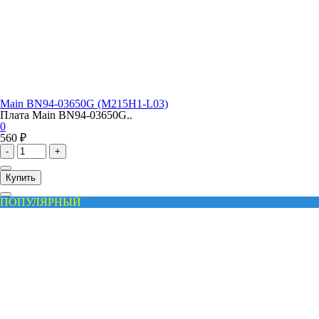
Main BN94-03650G (M215H1-L03)
Плата Main BN94-03650G..
0
560 ₽
-
+
Купить
ПОПУЛЯРНЫЙ