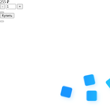
255 ₽
-
+
Купить