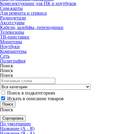
Комплектующие для ПК и ноутбуков
Сим-карты
Для ремонта и сервиса
Радиодетали
Аксессуары
Кабели, шлейфы, переходники
Телевизоры
ТВ-приставки
Мониторы
Ноутбуки
Компьютеры
Сеть
Полиграфия
Поиск
Поиск
Поиск
Поиск в подкатегориях
Искать в описании товаров
Поиск
Сортировка
По умолчанию
Название (А - Я)
Название (Я - А)