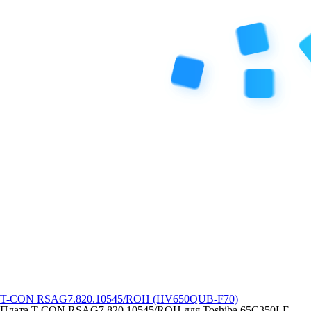
T-CON RSAG7.820.10545/ROH (HV650QUB-F70)
Плата T-CON RSAG7.820.10545/ROH для Toshiba 65C350LE,