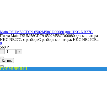
Main TSUM58CDT9 6502M58CD00080 для HKC NB27C
Плата Main TSUM58CDT9 6502M58CD00080 для монитора
HKC NB27C, с разбораС разбора монитора: HKC NB27CВ..
0
560 ₽
-
+
Купить
ПОПУЛЯРНЫЙ