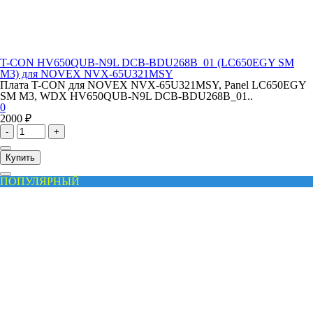
T-CON HV650QUB-N9L DCB-BDU268B_01 (LC650EGY SM
M3) для NOVEX NVX-65U321MSY
Плата T-CON для NOVEX NVX-65U321MSY, Panel LC650EGY
SM M3, WDX HV650QUB-N9L DCB-BDU268B_01..
0
2000 ₽
-
+
Купить
ПОПУЛЯРНЫЙ