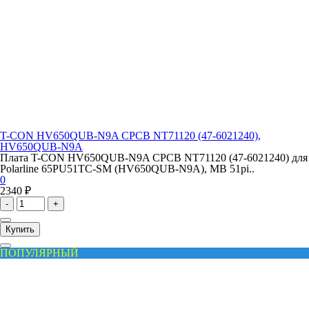
T-CON HV650QUB-N9A CPCB NT71120 (47-6021240),
HV650QUB-N9A
Плата T-CON HV650QUB-N9A CPCB NT71120 (47-6021240) для
Polarline 65PU51TC-SM (HV650QUB-N9A), MB 51pi..
0
2340 ₽
-
+
Купить
ПОПУЛЯРНЫЙ