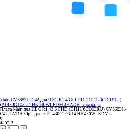
Main CV6683H-C42 для HEC R1 43 S FHD (DH1U8CD03RU)
(PT430CT03-14 HK430WLEDM-JHADH) с разбора
Плата Main для HEC R1 43 S FHD (DH1U8CD03RU) CV6683H-
C42, LVDS 30pin, panel PT430CT03-14 HK430WLEDM-..
0
4400 ₽
-
+