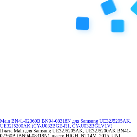
Main BN41-02360B BN94-08318N для Samsung UE32J5205AK,
UE32J5200AK (CY-JJ032BGE-R1, CY-JJ032BGLV1V)
Плата Main для Samsung UE32J5205AK, UE32J5200AK BN41-
02360B (BN94-08318N), шасси HIGH_NT14M_2015_UNI..