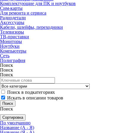
Комплектующие для ПК и ноутбуков
Сим-карты
Для ремонта и сервиса
Радиодетали
Аксессуары
Кабели, шлейфы, переходники
Телевизоры
ТВ-приставки
Мониторы
Ноутбуки
Компьютеры
Сеть
Полиграфия
Поиск
Поиск
Поиск
Поиск в подкатегориях
Искать в описании товаров
Поиск
Сортировка
По умолчанию
Название (А - Я)
Название (Я - А)