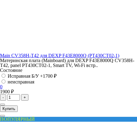
Main CV358H-T42 для DEXP F43E8000Q (PT430CT02-1)
Материнская плата (Mainboard) для DEXP F43E8000Q CV358H-
T42, panel PT430CT02-1, Smart TV, Wi-Fi встр..
Состояние
Исправная Б/У
+1700 ₽
неисправная
0
1900 ₽
-
+
Купить
ПОПУЛЯРНЫЙ