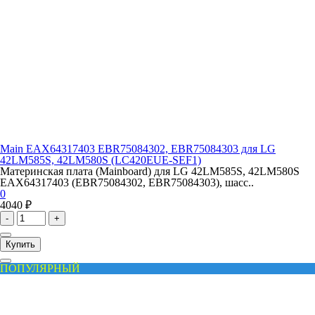
Main EAX64317403 EBR75084302, EBR75084303 для LG
42LM585S, 42LM580S (LC420EUE-SEF1)
Материнская плата (Mainboard) для LG 42LM585S, 42LM580S
EAX64317403 (EBR75084302, EBR75084303), шасс..
0
4040 ₽
-
+
Купить
ПОПУЛЯРНЫЙ