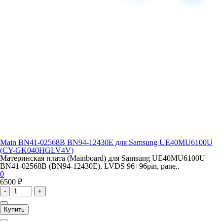
Main BN41-02568B BN94-12430E для Samsung UE40MU6100U
(CY-GK040HGLV4V)
Материнская плата (Mainboard) для Samsung UE40MU6100U
BN41-02568B (BN94-12430E), LVDS 96+96pin, pane..
0
6500 ₽
-
+
Купить