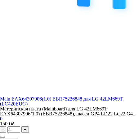
Main EAX64307906(1.0) EBR75226848 для LG 42LM669T
(LC420EUG)
Материнская плата (Mainboard) для LG 42LM669T
EAX64307906(1.0) (EBR75226848), шасси GP4 LD22 LC22 G4..
0
1500 ₽
-
+