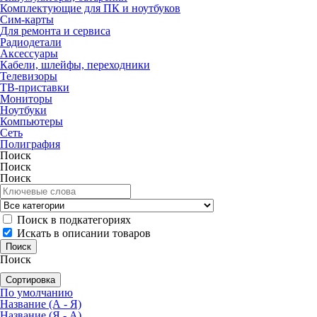
Комплектующие для ПК и ноутбуков
Сим-карты
Для ремонта и сервиса
Радиодетали
Аксессуары
Кабели, шлейфы, переходники
Телевизоры
ТВ-приставки
Мониторы
Ноутбуки
Компьютеры
Сеть
Полиграфия
Поиск
Поиск
Поиск
Поиск в подкатегориях
Искать в описании товаров
Поиск
Сортировка
По умолчанию
Название (А - Я)
Название (Я - А)