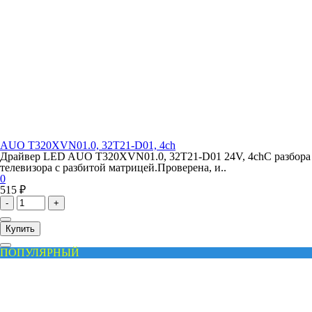
AUO T320XVN01.0, 32T21-D01, 4ch
Драйвер LED AUO T320XVN01.0, 32T21-D01 24V, 4chС разбора
телевизора с разбитой матрицей.Проверена, и..
0
515 ₽
-
+
Купить
ПОПУЛЯРНЫЙ