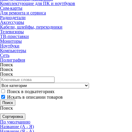
Комплектующие для ПК и ноутбуков
Сим-карты
Для ремонта и сервиса
Радиодетали
Аксессуары
Кабели, шлейфы, переходники
Телевизоры
ТВ-приставки
Мониторы
Ноутбуки
Компьютеры
Сеть
Полиграфия
Поиск
Поиск
Поиск
Поиск в подкатегориях
Искать в описании товаров
Поиск
Сортировка
По умолчанию
Название (А - Я)
Название (Я - А)