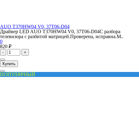
AUO T370HW04 V0, 37T06-D04
Драйвер LED AUO T370HW04 V0, 37T06-D04С разбора
телевизора с разбитой матрицей.Проверена, исправна.М..
0
820 ₽
-
+
Купить
ПОПУЛЯРНЫЙ