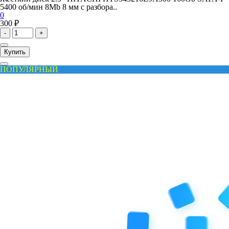
5400 об/мин 8Mb 8 мм с разбора..
0
300 ₽
-
+
Купить
ПОПУЛЯРНЫЙ