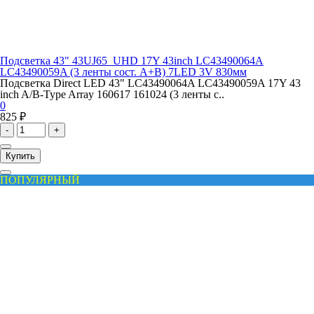
Подсветка 43" 43UJ65_UHD 17Y 43inch LC43490064A
LC43490059A (3 ленты сост. A+B) 7LED 3V 830мм
Подсветка Direct LED 43" LC43490064A LC43490059A 17Y 43
inch A/B-Type Array 160617 161024 (3 ленты с..
0
825 ₽
-
+
Купить
ПОПУЛЯРНЫЙ