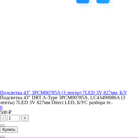
Подсветка 43" 3PCM00785A (3 ленты) 7LED 3V 827мм, Б/У
Подсветка 43" DRT A-Type 3PCM00785A, LC43490086A (3
ленты) 7LED 3V 827мм Direct LED, Б/УС разбора те..
0
500 ₽
-
+
Купить