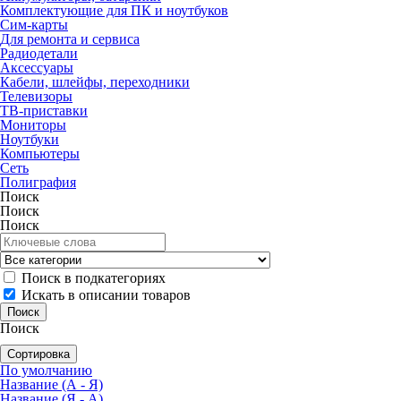
Комплектующие для ПК и ноутбуков
Сим-карты
Для ремонта и сервиса
Радиодетали
Аксессуары
Кабели, шлейфы, переходники
Телевизоры
ТВ-приставки
Мониторы
Ноутбуки
Компьютеры
Сеть
Полиграфия
Поиск
Поиск
Поиск
Поиск в подкатегориях
Искать в описании товаров
Поиск
Сортировка
По умолчанию
Название (А - Я)
Название (Я - А)