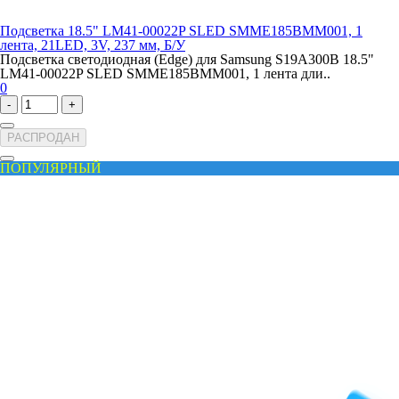
Подсветка 18.5" LM41-00022P SLED SMME185BMM001, 1
лента, 21LED, 3V, 237 мм, Б/У
Подсветка светодиодная (Edge) для Samsung S19A300B 18.5"
LM41-00022P SLED SMME185BMM001, 1 лента дли..
0
-
+
РАСПРОДАН
ПОПУЛЯРНЫЙ