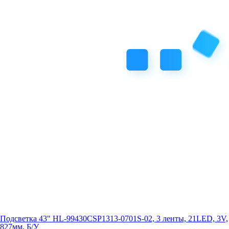
Подсветка 43" HL-99430CSP1313-0701S-02, 3 ленты, 21LED, 3V,
827мм, Б/У