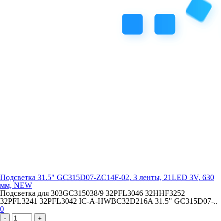
Подсветка 31.5" GC315D07-ZC14F-02, 3 ленты, 21LED 3V, 630
мм, NEW
Подсветка для 303GC315038/9 32PFL3046 32HHF3252
32PFL3241 32PFL3042 IC-A-HWBC32D216A 31.5" GC315D07-..
0
-
+