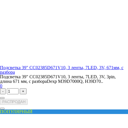
Подсветка 39" CC02385D671V10, 3 ленты, 7LED, 3V, 671мм, с
разбора
Подсветка 39" CC02385D671V10, 3 ленты, 7LED, 3V, 3pin,
длина 671 мм, с разбораDexp M39D7000Q, H39D70..
0
-
+
РАСПРОДАН
ПОПУЛЯРНЫЙ