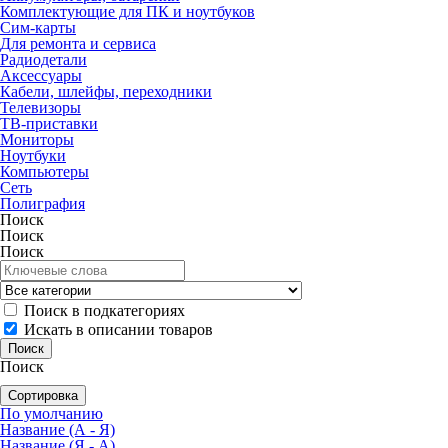
Комплектующие для ПК и ноутбуков
Сим-карты
Для ремонта и сервиса
Радиодетали
Аксессуары
Кабели, шлейфы, переходники
Телевизоры
ТВ-приставки
Мониторы
Ноутбуки
Компьютеры
Сеть
Полиграфия
Поиск
Поиск
Поиск
Поиск в подкатегориях
Искать в описании товаров
Поиск
Сортировка
По умолчанию
Название (А - Я)
Название (Я - А)