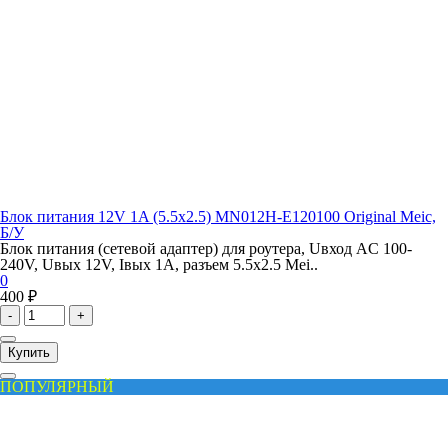
Блок питания 12V 1A (5.5x2.5) MN012H-E120100 Original Meic,
Б/У
Блок питания (сетевой адаптер) для роутера, Uвход AC 100-
240V, Uвых 12V, Iвых 1A, разъем 5.5x2.5 Mei..
0
400 ₽
-
+
Купить
ПОПУЛЯРНЫЙ