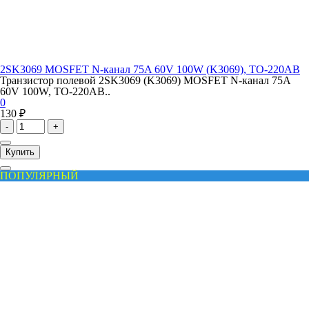
2SK3069 MOSFET N-канал 75A 60V 100W (K3069), TO-220AB
Транзистор полевой 2SK3069 (K3069) MOSFET N-канал 75A
60V 100W, TO-220AB..
0
130 ₽
-
+
Купить
ПОПУЛЯРНЫЙ