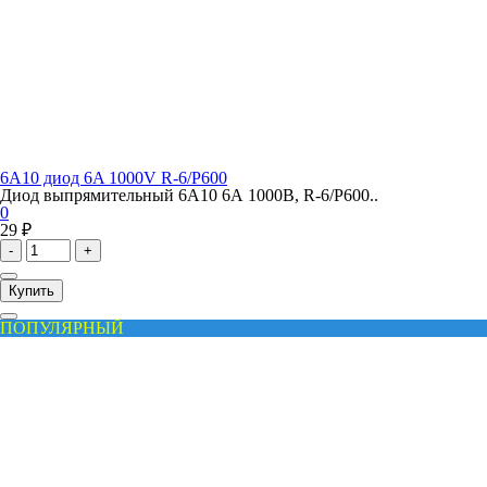
6A10 диод 6A 1000V R-6/P600
Диод выпрямительный 6A10 6А 1000В, R-6/P600..
0
29 ₽
-
+
Купить
ПОПУЛЯРНЫЙ