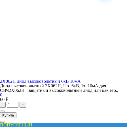
2X062H диод высоковольтный 6кВ 10мА
Диод высоковольтный 2X062H, Uo=6кВ, Io=10мА для
СВЧ2X062H - защитный высоковольтный диод или как его..
0
60 ₽
-
+
Купить
ПОПУЛЯРНЫЙ