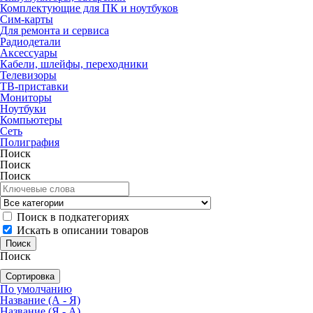
Комплектующие для ПК и ноутбуков
Сим-карты
Для ремонта и сервиса
Радиодетали
Аксессуары
Кабели, шлейфы, переходники
Телевизоры
ТВ-приставки
Мониторы
Ноутбуки
Компьютеры
Сеть
Полиграфия
Поиск
Поиск
Поиск
Поиск в подкатегориях
Искать в описании товаров
Поиск
Сортировка
По умолчанию
Название (А - Я)
Название (Я - А)