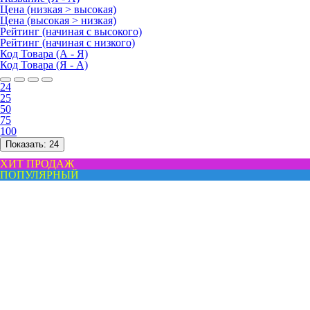
Цена (низкая > высокая)
Цена (высокая > низкая)
Рейтинг (начиная с высокого)
Рейтинг (начиная с низкого)
Код Товара (А - Я)
Код Товара (Я - А)
24
25
50
75
100
Показать:
24
ХИТ ПРОДАЖ
ПОПУЛЯРНЫЙ