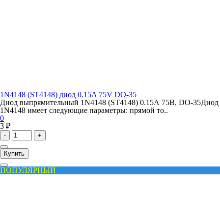
1N4148 (ST4148) диод 0.15A 75V DO-35
Диод выпрямительный 1N4148 (ST4148) 0.15А 75В, DO-35Диод
1N4148 имеет следующие параметры: прямой то..
0
3 ₽
-
+
Купить
ПОПУЛЯРНЫЙ