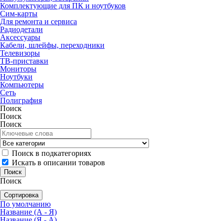
Комплектующие для ПК и ноутбуков
Сим-карты
Для ремонта и сервиса
Радиодетали
Аксессуары
Кабели, шлейфы, переходники
Телевизоры
ТВ-приставки
Мониторы
Ноутбуки
Компьютеры
Сеть
Полиграфия
Поиск
Поиск
Поиск
Поиск в подкатегориях
Искать в описании товаров
Поиск
Сортировка
По умолчанию
Название (А - Я)
Название (Я - А)