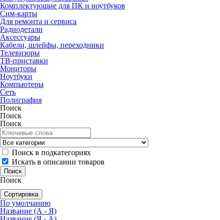
Комплектующие для ПК и ноутбуков
Сим-карты
Для ремонта и сервиса
Радиодетали
Аксессуары
Кабели, шлейфы, переходники
Телевизоры
ТВ-приставки
Мониторы
Ноутбуки
Компьютеры
Сеть
Полиграфия
Поиск
Поиск
Поиск
Поиск в подкатегориях
Искать в описании товаров
Поиск
Сортировка
По умолчанию
Название (А - Я)
Название (Я - А)