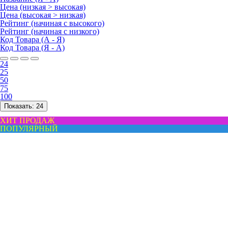
Цена (низкая > высокая)
Цена (высокая > низкая)
Рейтинг (начиная с высокого)
Рейтинг (начиная с низкого)
Код Товара (А - Я)
Код Товара (Я - А)
24
25
50
75
100
Показать:
24
ХИТ ПРОДАЖ
ПОПУЛЯРНЫЙ