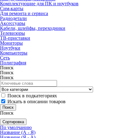
Комплектующие для ПК и ноутбуков
Сим-карты
Для ремонта и сервиса
Радиодетали
Аксессуары
Кабели, шлейфы, переходники
Телевизоры
ТВ-приставки
Мониторы
Ноутбуки
Компьютеры
Сеть
Полиграфия
Поиск
Поиск
Поиск
Поиск в подкатегориях
Искать в описании товаров
Поиск
Сортировка
По умолчанию
Название (А - Я)
Название (Я - А)