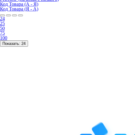
Код Товара (А - Я)
Код Товара (Я - А)
24
25
50
75
100
Показать:
24